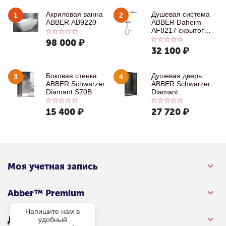
Акриловая ванна
Душевая система
1
2
ABBER AB9220
ABBER Daheim
AF8217 скрытого
монтажа с
98 000
₽
изливом, хром
32 100
₽
Боковая стенка
Душевая дверь
3
4
ABBER Schwarzer
ABBER Schwarzer
Diamant S70B
Diamant
AG30100B
15 400
₽
27 720
₽
Моя учетная запись
Abber™ Premium
Напишите нам в
Для клиента
удобный