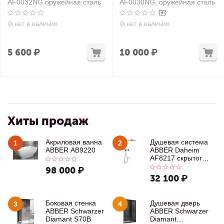
AF0032NG оружейная сталь
AF0030NG, оружейная сталь
нет в наличии
нет в наличии
5 600
₽
10 000
₽
Хиты продаж
Акриловая ванна
Душевая система
1
2
ABBER AB9220
ABBER Daheim
AF8217 скрытого
монтажа с
98 000
₽
изливом, хром
32 100
₽
Боковая стенка
Душевая дверь
3
4
ABBER Schwarzer
ABBER Schwarzer
Diamant S70B
Diamant