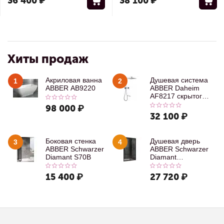
36 400
₽
38 100
₽
Хиты продаж
Акриловая ванна
Душевая система
1
2
ABBER AB9220
ABBER Daheim
AF8217 скрытого
монтажа с
98 000
₽
изливом, хром
32 100
₽
Боковая стенка
Душевая дверь
3
4
ABBER Schwarzer
ABBER Schwarzer
Diamant S70B
Diamant
AG30100B
15 400
₽
27 720
₽