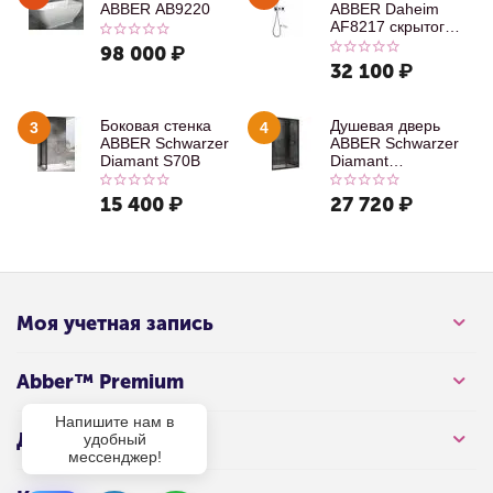
ABBER AB9220
ABBER Daheim
AF8217 скрытого
монтажа с
98 000
₽
изливом, хром
32 100
₽
Боковая стенка
Душевая дверь
3
4
ABBER Schwarzer
ABBER Schwarzer
Diamant S70B
Diamant
AG30100B
15 400
₽
27 720
₽
Моя учетная запись
Abber™ Premium
Напишите нам в
Для клиента
удобный
мессенджер!