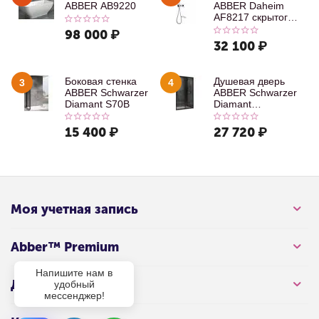
ABBER AB9220
ABBER Daheim
AF8217 скрытого
монтажа с
98 000
₽
изливом, хром
32 100
₽
Боковая стенка
Душевая дверь
3
4
ABBER Schwarzer
ABBER Schwarzer
Diamant S70B
Diamant
AG30100B
15 400
₽
27 720
₽
Моя учетная запись
Abber™ Premium
Напишите нам в
Для клиента
удобный
мессенджер!