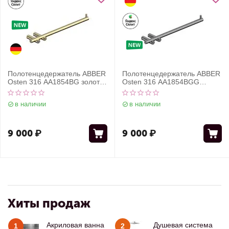
Полотенцедержатель ABBER
Полотенцедержатель ABBER
Osten 316 AA1854BG золото
Osten 316 AA1854BGG
брашированное
оружейная сталь
брашированная
в наличии
в наличии
9 000
₽
9 000
₽
Хиты продаж
Акриловая ванна
Душевая система
1
2