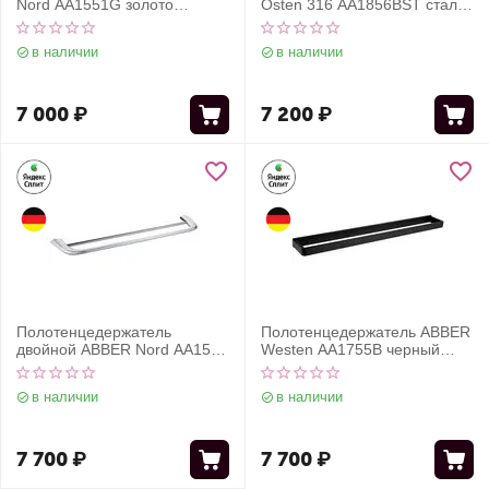
Nord AA1551G золото
Osten 316 AA1856BST сталь
матовое
брашированная
в наличии
в наличии
7 000
₽
7 200
₽
Полотенцедержатель
Полотенцедержатель ABBER
двойной ABBER Nord AA1553
Westen AA1755B черный
хром
матовый
в наличии
в наличии
7 700
₽
7 700
₽