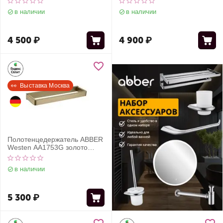
в наличии
в наличии
4 500
₽
4 900
₽
👀  Выставка Москва
Полотенцедержатель ABBER
Westen AA1753G золото
матовое
в наличии
5 300
₽