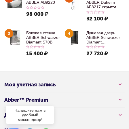
ABBER AB9220
ABBER Daheim
AF8217 скрытого
монтажа с
98 000
₽
изливом, хром
32 100
₽
Боковая стенка
Душевая дверь
3
4
ABBER Schwarzer
ABBER Schwarzer
Diamant S70B
Diamant
AG30100B
15 400
₽
27 720
₽
Моя учетная запись
Abber™ Premium
Напишите нам в
Для клиента
удобный
мессенджер!