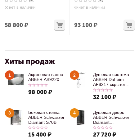
нет в наличии
нет в наличии
58 800
₽
93 100
₽
Хиты продаж
Акриловая ванна
Душевая система
1
2
ABBER AB9220
ABBER Daheim
AF8217 скрытого
монтажа с
98 000
₽
изливом, хром
32 100
₽
Боковая стенка
Душевая дверь
3
4
ABBER Schwarzer
ABBER Schwarzer
Diamant S70B
Diamant
AG30100B
15 400
₽
27 720
₽