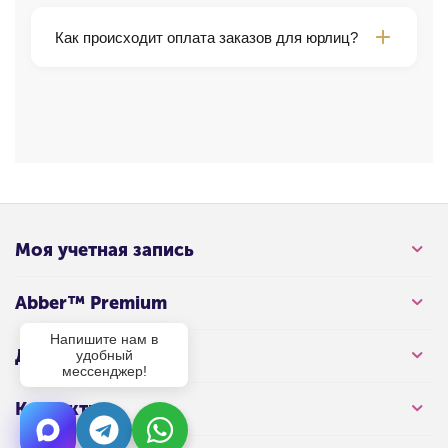
Доставка в день заказа.
Как происходит оплата заказов для юрлиц?
Для физических лиц доступны следующие
варианты оплаты: наличными, оплата картой в
магазине, а также удаленная оплата. Для
юридических лиц условия оплаты уточняются
отдельно.
Моя учетная запись
Abber™ Premium
Напишите нам в
Для клиента
удобный
мессенджер!
Контакты