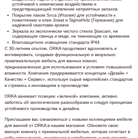
устойчивой к химическим воздействиям и
предотвращающей появление неприятных запахов.
Покрытие лаком Sırca (Италия) для устойчивости к
пожелтению и клеи Jowat и SigmaHolz (Германия) для
надёжной окантовки кромок.
Зеркала из экологически чистого стекла Şisecam, не
содержащие свинца и меди, не темнеющие со временем.
Влагозащитное освещение стандарта IP44.
С 30-летним опытом, ORKA продолжает вдохновлять и
мотивировать, создавая функциональную и визуально
привлекательную мебель для ванных комнат,
предназначенную для использования в условиях повышенной
влажности. Компания придерживается концепции «Дизайн +
Качество + Сервис», используя сырьё европейских стандартов
и стремясь к инновациям в производстве.
ORKA занимает позицию «зеленой» компании, активно
заботясь об экологическом разнообразии и следуя принципам
устойчивого производства и дизайна.
Приглашаем вас ознакомиться с новыми коллекциями мебели
для ванной от ORKA в нашем магазине. Обновите свою
ванную комнату с премиальной мебелью, которая сочетает в
себе элегантность, инновации и устойчивость к испытаниям