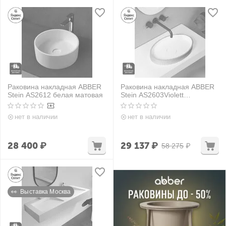
Раковина накладная ABBER
Раковина накладная ABBER
Stein AS2612 белая матовая
Stein AS2603Violett
фиолетовая
нет в наличии
нет в наличии
28 400
₽
29 137
₽
58 275
₽
👀  Выставка Москва