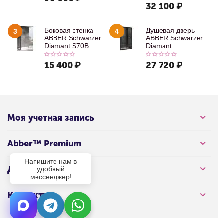
изливом, хром
32 100
₽
Боковая стенка
Душевая дверь
3
4
ABBER Schwarzer
ABBER Schwarzer
Diamant S70B
Diamant
AG30100B
15 400
₽
27 720
₽
Моя учетная запись
Abber™ Premium
Напишите нам в
Для клиента
удобный
мессенджер!
Контакты