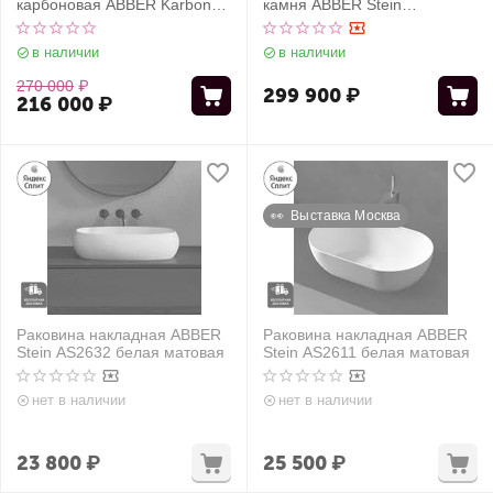
карбоновая ABBER Karbon
камня ABBER Stein
AK2003 черная
AS9684MO оранжевая
матовая
в наличии
в наличии
270 000
₽
299 900
₽
216 000
₽
👀  Выставка Москва
Раковина накладная ABBER
Раковина накладная ABBER
Stein AS2632 белая матовая
Stein AS2611 белая матовая
нет в наличии
нет в наличии
23 800
₽
25 500
₽