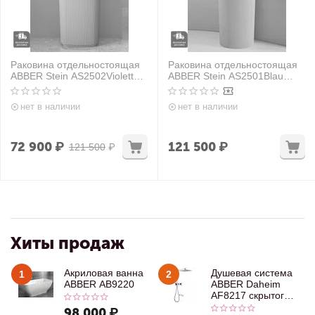
Раковина отдельностоящая
Раковина отдельностоящая
ABBER Stein AS2502Violett
ABBER Stein AS2501Blau
фиолетовая
голубая
нет в наличии
нет в наличии
72 900
₽
121 500
₽
121 500
₽
Хиты продаж
Акриловая ванна
Душевая система
1
2
ABBER AB9220
ABBER Daheim
AF8217 скрытого
монтажа с
98 000
₽