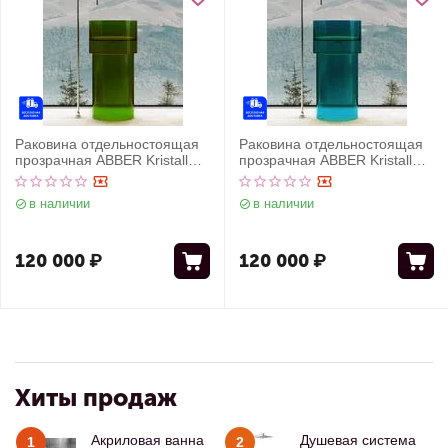
Раковина отдельностоящая
Раковина отдельностоящая
прозрачная ABBER Kristall
прозрачная ABBER Kristall
AT2701Emerald-H зеленая
AT2701Aquamarin бирюзовая
в наличии
в наличии
120 000
₽
120 000
₽
Хиты продаж
Акриловая ванна
Душевая система
1
2