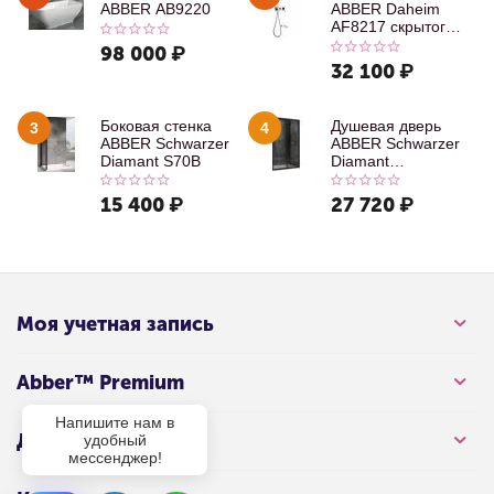
ABBER AB9220
ABBER Daheim
AF8217 скрытого
монтажа с
98 000
₽
изливом, хром
32 100
₽
Боковая стенка
Душевая дверь
3
4
ABBER Schwarzer
ABBER Schwarzer
Diamant S70B
Diamant
AG30100B
15 400
₽
27 720
₽
Моя учетная запись
Abber™ Premium
Напишите нам в
Для клиента
удобный
мессенджер!