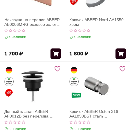
Накладка на перелив ABBER
Крючок ABBER Nord AA1550
AB0006MRG розовое золото
хром
матовое
в наличии
в наличии
1 700
₽
1 800
₽
Донный клапан ABBER
Крючок ABBER Osten 316
AF0012B без перелива,
AA1850BST сталь
фиксированный, черный
брашированная
матовый
в наличии
в наличии