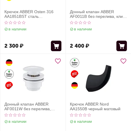
Крючок ABBER Osten 316
Донный клапан ABBER
AA1851BST сталь
AF0011B без перелива, клик-
брашированная
клак, черный матовый
в наличии
в наличии
2 300
₽
2 400
₽
Донный клапан ABBER
Крючок ABBER Nord
AF0011W без перелива,
AA1550B черный матовый
клик-клак, белый
в наличии
в наличии