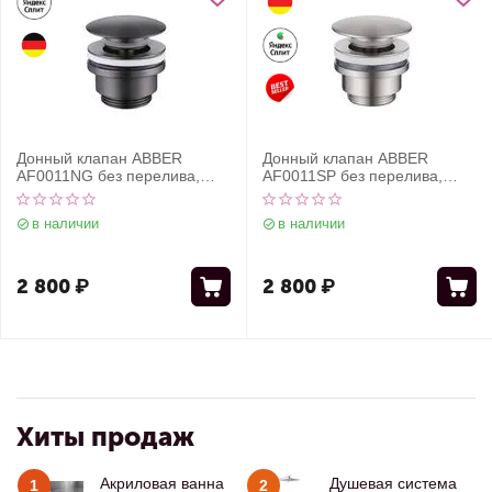
Донный клапан ABBER
Донный клапан ABBER
AF0011NG без перелива,
AF0011SP без перелива,
клик-клак, оружейная сталь
клик-клак, сатин
в наличии
в наличии
2 800
₽
2 800
₽
Хиты продаж
Акриловая ванна
Душевая система
1
2