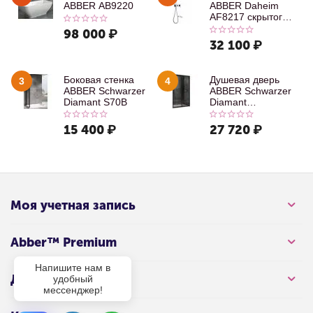
ABBER AB9220
ABBER Daheim
AF8217 скрытого
монтажа с
98 000
₽
изливом, хром
32 100
₽
Боковая стенка
Душевая дверь
3
4
ABBER Schwarzer
ABBER Schwarzer
Diamant S70B
Diamant
AG30100B
15 400
₽
27 720
₽
Моя учетная запись
Abber™ Premium
Напишите нам в
Для клиента
удобный
мессенджер!