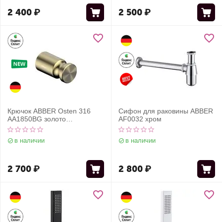
2 400
₽
2 500
₽
Крючок ABBER Osten 316
Сифон для раковины ABBER
AA1850BG золото
AF0032 хром
брашированное
в наличии
в наличии
2 700
₽
2 800
₽