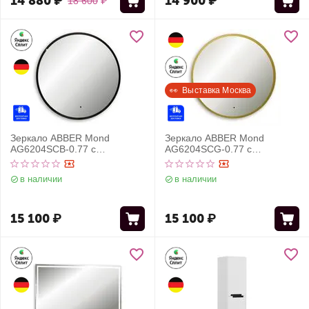
14 880
₽
14 900
₽
18 600
₽
👀  Выставка Москва
Зеркало ABBER Mond
Зеркало ABBER Mond
AG6204SCB-0.77 с
AG6204SCG-0.77 с
подсветкой, бесконтактный
подсветкой, бесконтактный
выключатель, диммер,
выключатель, диммер,
в наличии
в наличии
черный
золото
15 100
₽
15 100
₽