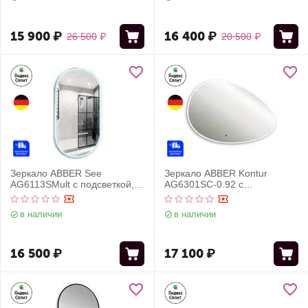
черный
15 900
₽
16 400
₽
26 500
₽
20 500
₽
Зеркало ABBER See
Зеркало ABBER Kontur
AG6113SMult с подсветкой,
AG6301SC-0.92 с
сенсорный выключатель,
подсветкой, бесконтактный
диммер
выключатель, диммер
в наличии
в наличии
16 500
₽
17 100
₽