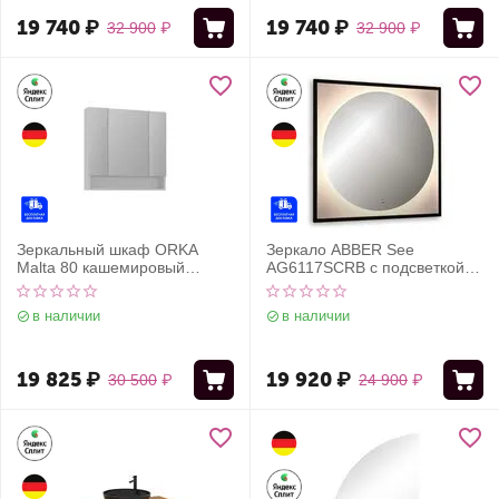
19 740
₽
19 740
₽
32 900
₽
32 900
₽
Зеркальный шкаф ORKA
Зеркало ABBER See
Malta 80 кашемировый
AG6117SCRB с подсветкой,
матовый
бесконтактный выключатель,
диммер, черный
в наличии
в наличии
19 825
₽
19 920
₽
30 500
₽
24 900
₽