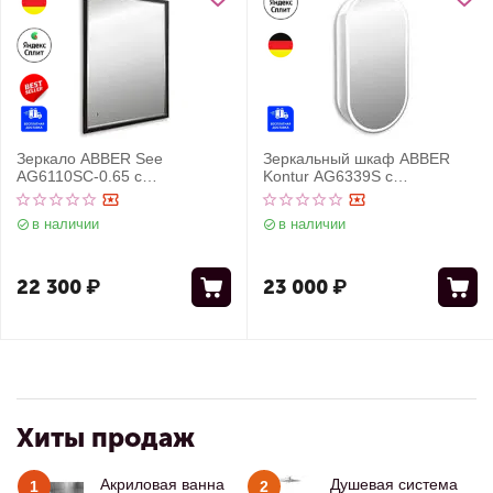
Зеркало ABBER See
Зеркальный шкаф ABBER
AG6110SC-0.65 с
Kontur AG6339S с
подсветкой, бесконтактный
подсветкой, сенсорный
выключатель, диммер,
выключатель, диммер
в наличии
в наличии
черный
22 300
₽
23 000
₽
Хиты продаж
Акриловая ванна
Душевая система
1
2