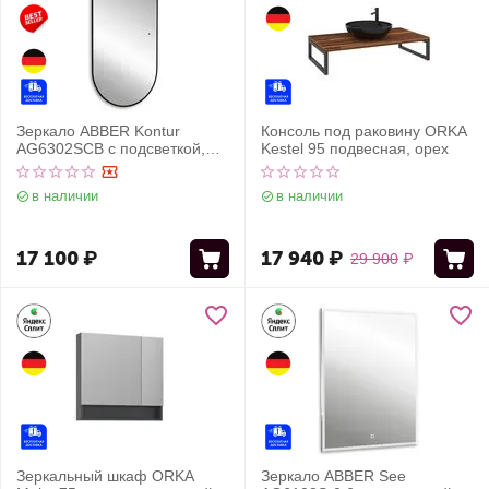
Зеркало ABBER Kontur
Консоль под раковину ORKA
AG6302SCB с подсветкой,
Kestel 95 подвесная, орех
бесконтактный выключатель,
диммер, черный
в наличии
в наличии
17 100
₽
17 940
₽
29 900
₽
Зеркальный шкаф ORKA
Зеркало ABBER See