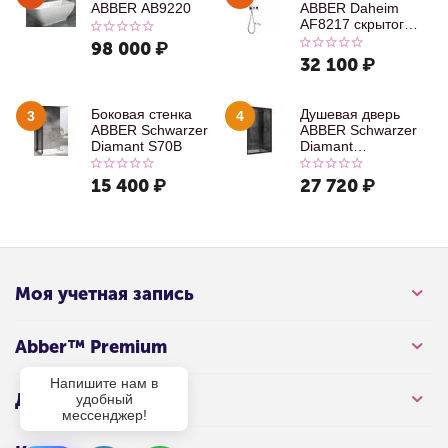
ABBER AB9220
ABBER Daheim
AF8217 скрытого
монтажа с
98 000
₽
изливом, хром
32 100
₽
Боковая стенка
Душевая дверь
3
4
ABBER Schwarzer
ABBER Schwarzer
Diamant S70B
Diamant
AG30100B
15 400
₽
27 720
₽
Моя учетная запись
Abber™ Premium
Напишите нам в
Для клиента
удобный
мессенджер!