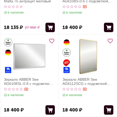
Malta 75 антрацит матовый
AG6108S-0.6 с подсветкой,
сенсорный выключатель,
диммер
в наличии
в наличии
18 135
₽
18 400
₽
27 900
₽
Зеркало ABBER See
Зеркало ABBER See
AG6108SL-0.8 с подсветкой,
AG6112SCG с подсветкой,
сенсорный выключатель,
бесконтактный выключатель,
диммер
диммер, золото
в наличии
в наличии
18 400
₽
18 400
₽