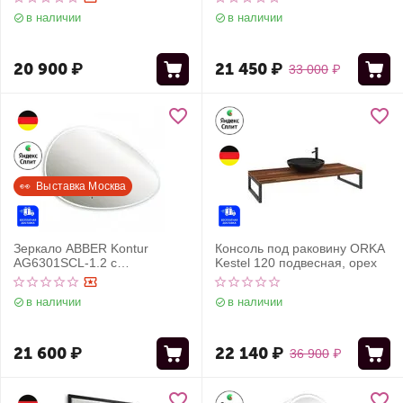
диммер
в наличии
в наличии
20 900
₽
21 450
₽
33 000
₽
👀  Выставка Москва
Зеркало ABBER Kontur
Консоль под раковину ORKA
AG6301SCL-1.2 с
Kestel 120 подвесная, орех
подсветкой, бесконтактный
выключатель, диммер
в наличии
в наличии
21 600
₽
22 140
₽
36 900
₽