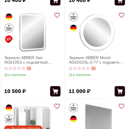
10 400
₽
10 400
₽
Зеркало ABBER See
Зеркало ABBER Mond
AG6105S с подсветкой,
AG6202SL-0.77 с подсветкой,
сенсорный выключатель,
сенсорный выключатель,
диммер
диммер
в наличии
в наличии
10 500
₽
11 000
₽
👀  Выставка Москва