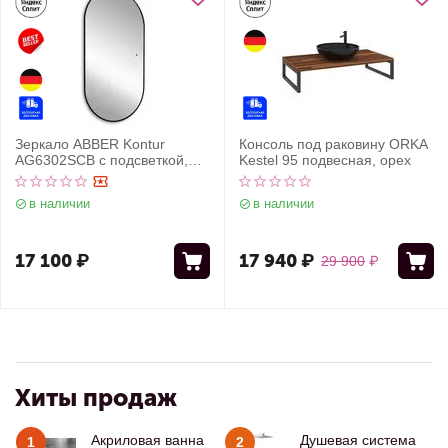
Зеркало ABBER Kontur
Консоль под раковину ORKA
AG6302SCB с подсветкой,
Kestel 95 подвесная, орех
бесконтактный выключатель,
диммер, черный
в наличии
в наличии
17 100
₽
17 940
₽
29 900
₽
Хиты продаж
Акриловая ванна
Душевая система
1
2