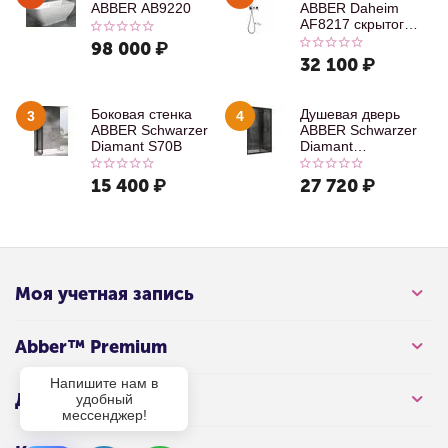
ABBER AB9220
ABBER Daheim
AF8217 скрытого
монтажа с
98 000
₽
изливом, хром
32 100
₽
Боковая стенка
Душевая дверь
3
4
ABBER Schwarzer
ABBER Schwarzer
Diamant S70B
Diamant
AG30100B
15 400
₽
27 720
₽
Моя учетная запись
Abber™ Premium
Напишите нам в
Для клиента
удобный
мессенджер!