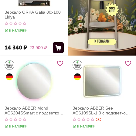
Зеркало ORKA Galia 80x100
Lidya
в наличии
14 340
₽
23 900
₽
Зеркало ABBER Mond
Зеркало ABBER See
AG6204SSmart с подсветкой,
AG6109SL-1.0 с подсветкой,
SMART-управление
сенсорный выключатель,
диммер
в наличии
в наличии