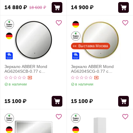
14 880
₽
14 900
₽
18 600
₽
👀  Выставка Москва
Зеркало ABBER Mond
Зеркало ABBER Mond
AG6204SCB-0.77 с
AG6204SCG-0.77 с
подсветкой, бесконтактный
подсветкой, бесконтактный
выключатель, диммер,
выключатель, диммер,
в наличии
в наличии
черный
золото
15 100
₽
15 100
₽