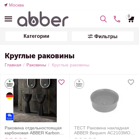
Москва
0
Категории
Фильтры
Круглые раковины
Главная
/
Раковины
/
Круглые раковины
Раковина отдельностоящая
ТЕСТ Раковина накладная
карбоновая ABBER Karbon
ABBER Bequem AC2103MO
AK2003 черная
оранжевая матовая