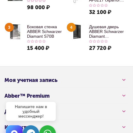
AF8217 скрытого
монтажа с
98 000
₽
изливом, хром
32 100
₽
Боковая стенка
Душевая дверь
3
4
ABBER Schwarzer
ABBER Schwarzer
Diamant S70B
Diamant
AG30100B
15 400
₽
27 720
₽
Моя учетная запись
Abber™ Premium
Напишите нам в
Для клиента
удобный
мессенджер!
Контакты