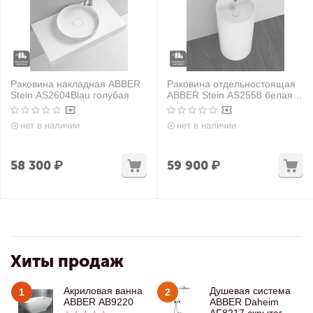
Раковина накладная ABBER
Раковина отдельностоящая
Stein AS2604Blau голубая
ABBER Stein AS2558 белая
матовая
нет в наличии
нет в наличии
58 300
₽
59 900
₽
Хиты продаж
Акриловая ванна
Душевая система
1
2
ABBER AB9220
ABBER Daheim