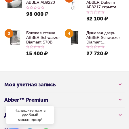
ABBER AB9220
ABBER Daheim
AF8217 скрытого
монтажа с
98 000
₽
изливом, хром
32 100
₽
Боковая стенка
Душевая дверь
3
4
ABBER Schwarzer
ABBER Schwarzer
Diamant S70B
Diamant
AG30100B
15 400
₽
27 720
₽
Моя учетная запись
Abber™ Premium
Напишите нам в
Для клиента
удобный
мессенджер!