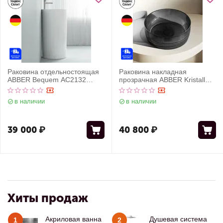
Раковина отдельностоящая
Раковина накладная
ABBER Bequem AC2132
прозрачная ABBER Kristall
белая
AT2804Onyx черная
в наличии
в наличии
39 000
₽
40 800
₽
Хиты продаж
Акриловая ванна
Душевая система
1
2