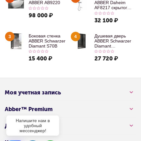
ABBER AB9220
ABBER Daheim
AF8217 скрытого
монтажа с
98 000
₽
изливом, хром
32 100
₽
Боковая стенка
Душевая дверь
3
4
ABBER Schwarzer
ABBER Schwarzer
Diamant S70B
Diamant
AG30100B
15 400
₽
27 720
₽
Моя учетная запись
Abber™ Premium
Напишите нам в
Для клиента
удобный
мессенджер!