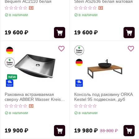
Bequem AC2110 белая
Stein AS2636 белая матовая
в наличии
в наличии
19 600
₽
19 600
₽
Раковина встраиваемая
Консоль под раковину ORKA
сверху ABBER Wasser Kreis
Kestel 95 подвесная, дуб
AF2404SP сатин
в наличии
в наличии
19 900
₽
19 980
₽
33 300
₽