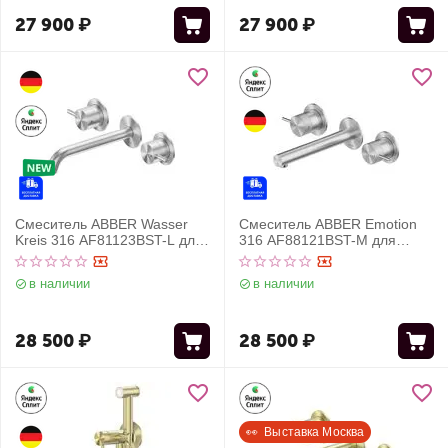
27 900
₽
27 900
₽
Смеситель ABBER Wasser
Смеситель ABBER Emotion
Kreis 316 AF81123BST-L для
316 AF88121BST-M для
раковины скрытого монтажа,
раковины скрытого монтажа,
сталь брашированная
брашированная сталь
в наличии
в наличии
28 500
₽
28 500
₽
👀  Выставка Москва