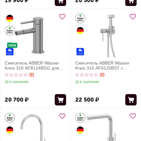
19 900
₽
20 500
₽
Смеситель ABBER Wasser
Смеситель ABBER Wasser
Kreis 316 AF8124BGG для
Kreis 316 AF8125BST с
биде, оружейная сталь
гигиеническим душем,
брашированная
брашированная сталь
в наличии
в наличии
20 700
₽
22 500
₽