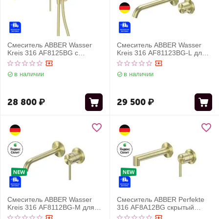
Смеситель ABBER Wasser
Смеситель ABBER Wasser
Kreis 316 AF8125BG с
Kreis 316 AF81123BG-L для
гигиеническим душем,
раковины скрытого монтажа,
брашированное светлое
золото брашированное
в наличии
в наличии
золото
28 800
₽
29 500
₽
Смеситель ABBER Wasser
Смеситель ABBER Perfekte
Kreis 316 AF8112BG-M для
316 AF8A12BG скрытый
раковины скрытого монтажа,
монтаж для раковины,