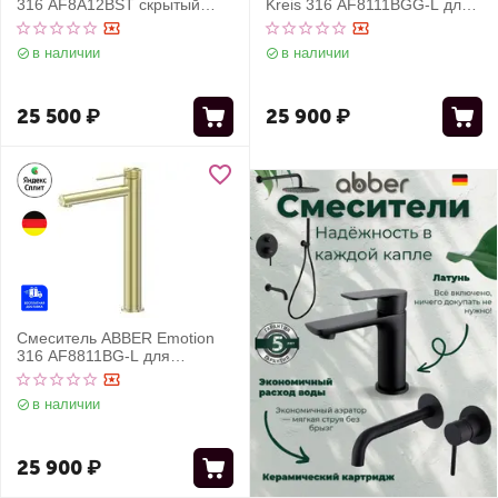
316 AF8A12BST скрытый
Kreis 316 AF8111BGG-L для
монтаж для раковины, сталь
накладной раковины,
брашированная
оружейная сталь
в наличии
в наличии
брашированная
25 500
₽
25 900
₽
Смеситель ABBER Emotion
316 AF8811BG-L для
раковины, брашированное
светлое золото
в наличии
25 900
₽