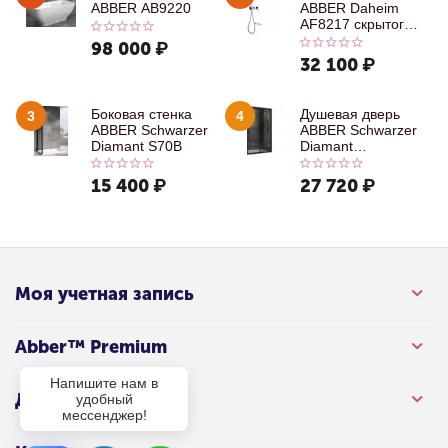
ABBER AB9220
ABBER Daheim
AF8217 скрытого
монтажа с
98 000
₽
изливом, хром
32 100
₽
Боковая стенка
Душевая дверь
3
4
ABBER Schwarzer
ABBER Schwarzer
Diamant S70B
Diamant
AG30100B
15 400
₽
27 720
₽
Моя учетная запись
Abber™ Premium
Напишите нам в
Для клиента
удобный
мессенджер!