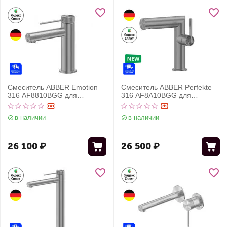
Смеситель ABBER Emotion
Смеситель ABBER Perfekte
316 AF8810BGG для
316 AF8A10BGG для
раковины, брашированная
раковины, оружейная сталь
оружейная сталь
брашированная
в наличии
в наличии
26 100
₽
26 500
₽