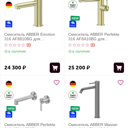
Смеситель ABBER Emotion
Смеситель ABBER Perfekte
316 AF8810BG для
316 AF8A10BG для
раковины, брашированное
раковины, золото
светлое золото
брашированное
в наличии
в наличии
24 300
₽
25 200
₽
Смеситель ABBER Perfekte
Смеситель ABBER Wasser