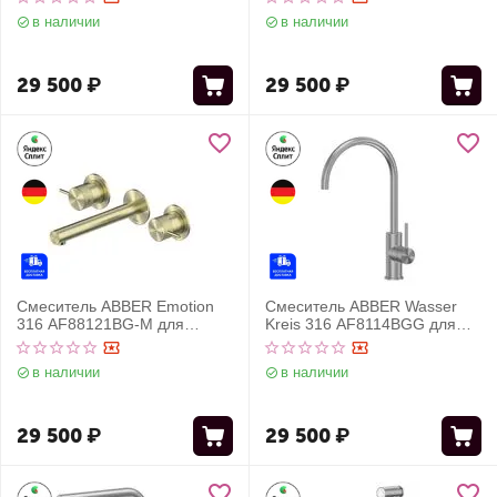
золото брашированное
золото брашированное
в наличии
в наличии
29 500
₽
29 500
₽
Смеситель ABBER Emotion
Смеситель ABBER Wasser
316 AF88121BG-M для
Kreis 316 AF8114BGG для
раковины скрытого монтажа,
кухни, брашированная
брашированное светлое
оружейная сталь
в наличии
в наличии
золото
29 500
₽
29 500
₽