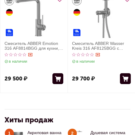
Смеситель ABBER Emotion
Смеситель ABBER Wasser
316 AF8814BGG для кухни,
Kreis 316 AF8125BGG с
брашированная оружейная
гигиеническим душем,
сталь
брашированная оружейная
в наличии
в наличии
сталь
29 500
₽
29 700
₽
Хиты продаж
Акриловая ванна
Душевая система
1
2