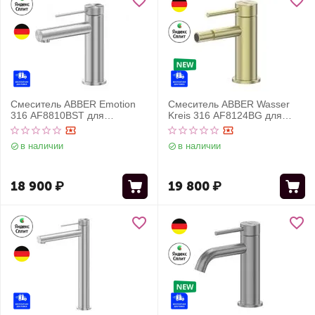
Смеситель ABBER Emotion
Смеситель ABBER Wasser
316 AF8810BST для
Kreis 316 AF8124BG для
раковины, брашированная
биде, золото брашированное
сталь
в наличии
в наличии
18 900
₽
19 800
₽