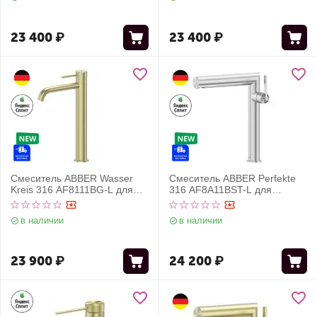
23 400
₽
23 400
₽
Смеситель ABBER Wasser
Смеситель ABBER Perfekte
Kreis 316 AF8111BG-L для
316 AF8A11BST-L для
накладной раковины, золото
раковины, сталь
брашированное
брашированная
в наличии
в наличии
23 900
₽
24 200
₽