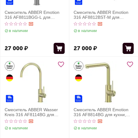
Смеситель ABBER Emotion
Смеситель ABBER Emotion
316 AF8811BGG-L для
316 AF8812BST-M для
раковины, брашированная
раковины скрытого монтажа,
оружейная сталь
брашированная сталь
в наличии
в наличии
27 000
₽
27 000
₽
Смеситель ABBER Wasser
Смеситель ABBER Emotion
Kreis 316 AF8114BG для
316 AF8814BG для кухни,
кухни, брашированное
брашированное светлое
светлое золото
золото
в наличии
в наличии