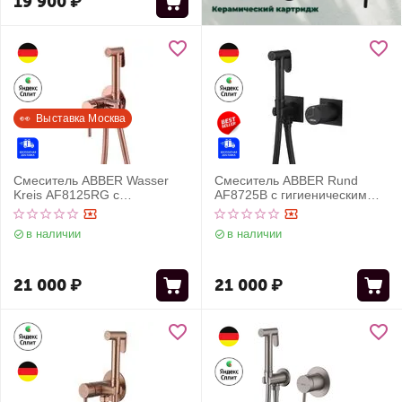
19 900
₽
👀  Выставка Москва
Смеситель ABBER Wasser
Смеситель ABBER Rund
Kreis AF8125RG с
AF8725B с гигиеническим
гигиеническим душем,
душем, черный матовый
розовое золото
в наличии
в наличии
21 000
₽
21 000
₽