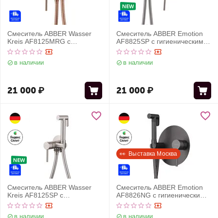
Смеситель ABBER Wasser
Смеситель ABBER Emotion
Kreis AF8125MRG с
AF8825SP с гигиеническим
гигиеническим душем,
душем, сатин
розовое золото матовое
в наличии
в наличии
21 000
₽
21 000
₽
👀  Выставка Москва
Смеситель ABBER Wasser
Смеситель ABBER Emotion
Kreis AF8125SP с
AF8826NG с гигиеническим
гигиеническим душем, сатин
душем, оружейная сталь
в наличии
в наличии