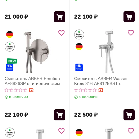
21 000
₽
22 100
₽
Смеситель ABBER Emotion
Смеситель ABBER Wasser
AF8826SP с гигиеническим
Kreis 316 AF8125BST с
душем, сатин
гигиеническим душем,
брашированная сталь
в наличии
в наличии
22 100
₽
22 500
₽