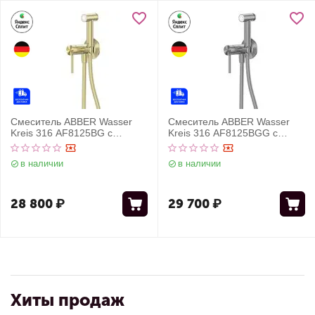
Смеситель ABBER Wasser
Смеситель ABBER Wasser
Kreis 316 AF8125BG с
Kreis 316 AF8125BGG с
гигиеническим душем,
гигиеническим душем,
брашированное светлое
брашированная оружейная
в наличии
в наличии
золото
сталь
28 800
₽
29 700
₽
Хиты продаж