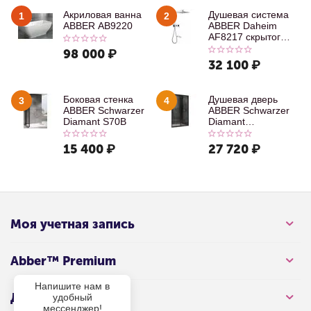
Акриловая ванна
Душевая система
1
2
ABBER AB9220
ABBER Daheim
AF8217 скрытого
монтажа с
98 000
₽
изливом, хром
32 100
₽
Боковая стенка
Душевая дверь
3
4
ABBER Schwarzer
ABBER Schwarzer
Diamant S70B
Diamant
AG30100B
15 400
₽
27 720
₽
Моя учетная запись
Abber™ Premium
Напишите нам в
Для клиента
удобный
мессенджер!