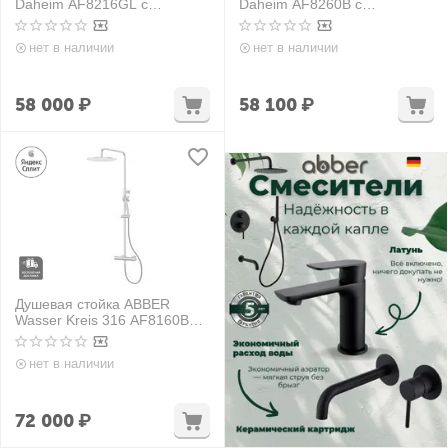
Daheim AF8216GL с
Daheim AF8260B с
изливом, золото матовое
термостатом без излива,
черная матовая
нет в наличии
нет в наличии
58 000
₽
58 100
₽
Душевая стойка ABBER
Wasser Kreis 316 AF8160BST
без излива, термостат,
брашированная сталь
нет в наличии
72 000
₽