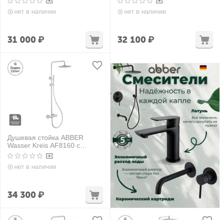
нет в наличии
нет в наличии
31 000
₽
32 100
₽
Душевая стойка ABBER
Wasser Kreis AF8160 с
термостатом без излива,
хром
нет в наличии
34 300
₽