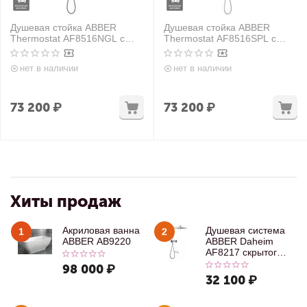
Душевая стойка ABBER
Душевая стойка ABBER
Thermostat AF8516NGL с
Thermostat AF8516SPL с
термостатом и изливом,
термостатом и изливом,
оружейная сталь
сатин
нет в наличии
нет в наличии
73 200
₽
73 200
₽
Хиты продаж
Акриловая ванна
Душевая система
1
2
ABBER AB9220
ABBER Daheim
AF8217 скрытого
монтажа с
98 000
₽
изливом, хром
32 100
₽