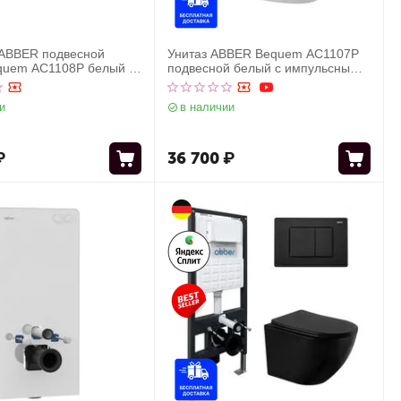
 ABBER подвесной
Унитаз ABBER Bequem AC1107P
quem AC1108P белый с
подвесной белый с импульсным
ым смывом с
смывом
цией AC0101P
и
в наличии
₽
36 700
₽