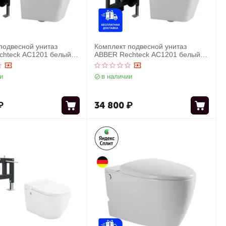
подвесной унитаз
Комплект подвесной унитаз
hteck AC1201 белый с
ABBER Rechteck AC1201 белый с
ией AC0105 и кнопкой
инсталляцией AC0105 и кнопкой
 золото розовое
AC0121RG золото розовое
и
в наличии
₽
34 800
₽