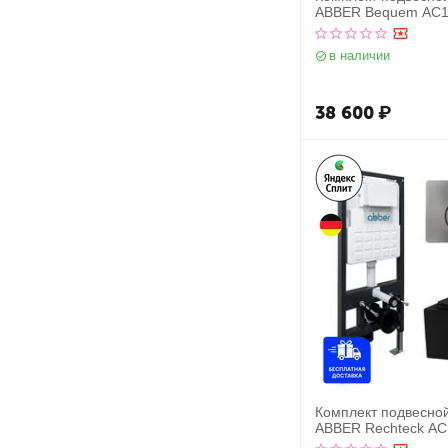
ABBER Bequem AC
черный матовый с 
AC0105 и кнопкой 
в наличии
черная матовая
38 600
₽
Комплект подвесной
ABBER Rechteck A
черный матовый с 