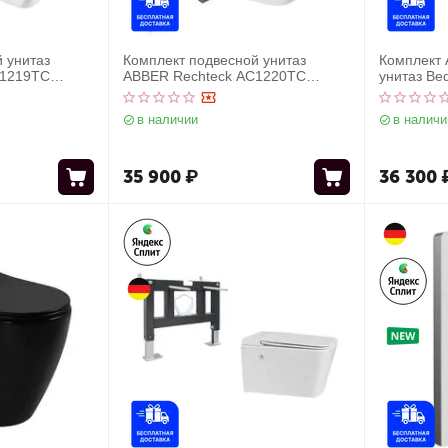
 унитаз
Комплект подвесной унитаз
Комплект
C1219TC
ABBER Rechteck AC1220TC
унитаз Be
дном с
белый, с закрытым дном с
импульсн
05 и кнопкой
инсталляцией AC0105 и кнопкой
инсталля
в наличии
в наличи
ая сталь
AC0121NG оружейная сталь
35 900
₽
36 300