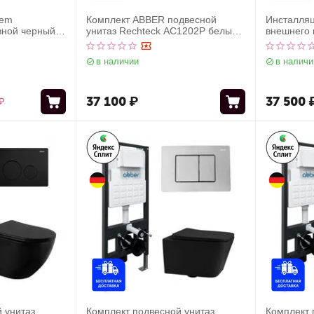
uem
Комплект ABBER подвесной
Инсталля
вной черный
унитаз Rechteck AC1202P белый с
внешнего
ным смывом
импульсным смывом с
AC0107MW
инсталляцией AC0101P
унитаза, 
в наличии
в наличи
37 100
₽
37 500
₽
 унитаз
Комплект подвесной унитаз
Комплект 