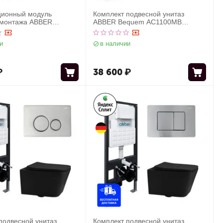
ционный модуль
Комплект подвесной унитаз
 монтажа ABBER
ABBER Bequem AC1100MB
 для подвесного
черный матовый с инсталляцией
белый
AC0105 и кнопкой AC0120MB
и
в наличии
черная матовая
₽
38 600
₽
подвесной унитаз
Комплект подвесной унитаз