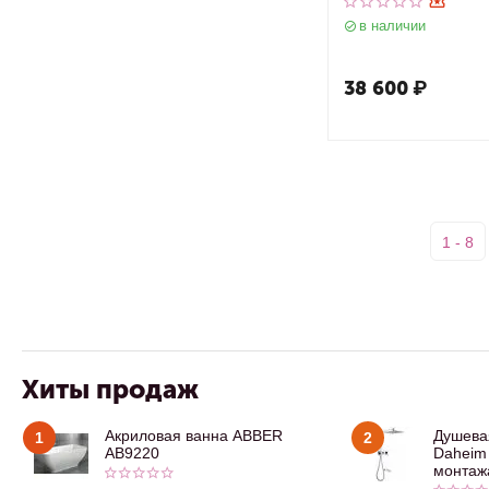
AC0105 и кнопкой
в наличии
матовый хром
38 600
₽
1 - 8
Хиты продаж
Акриловая ванна ABBER
Душева
1
2
AB9220
Daheim
монтажа