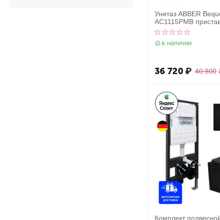
Унитаз ABBER Beq
AC1115PMB приста
матовый с импульс
в наличии
36 720
₽
40 800
Комплект подвесной