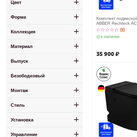
Цвет
Форма
Комплект подвесной
ABBER Rechteck A
белый, с закрытым 
Коллекция
инсталляцией AC01
в наличии
AC0121NG оружейн
Материал
35 900
₽
Выпуск
Безободковый
Монтаж
Стиль
Установка
Управление