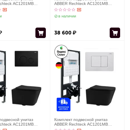
chteck AC1201MB
ABBER Rechteck AC1201MB
товый с инсталляцией
черный матовый с инсталляцией
кнопкой AC0121 хром
AC0105 и кнопкой AC0120MCH
и
в наличии
матовый хром
₽
38 600
₽
подвесной унитаз
Комплект подвесной унитаз
chteck AC1201MB
ABBER Rechteck AC1201MB
товый с инсталляцией
черный матовый с инсталляцией