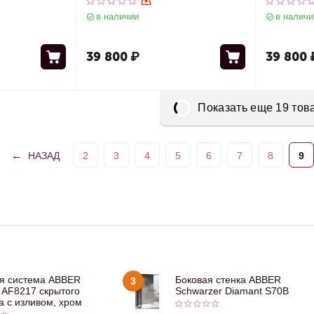
 AC0121MCH
AC0105 и кнопкой AC0120MB
AC0105 и
в наличии
в наличи
черный матовый
черный м
39 800
₽
39 800
Показать еще 19 тов
НАЗАД
2
3
4
5
6
7
8
9
я система ABBER
Боковая стенка ABBER
3
 AF8217 скрытого
Schwarzer Diamant S70B
 с изливом, хром