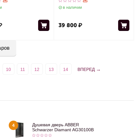
 кнопкой AC0121MB
AC0105 и кнопкой AC0120MW
и
в наличии
атовый
белая матовая
₽
39 800
₽
аров
10
11
12
13
14
ВПЕРЕД
Душевая дверь ABBER
4
Schwarzer Diamant AG30100B