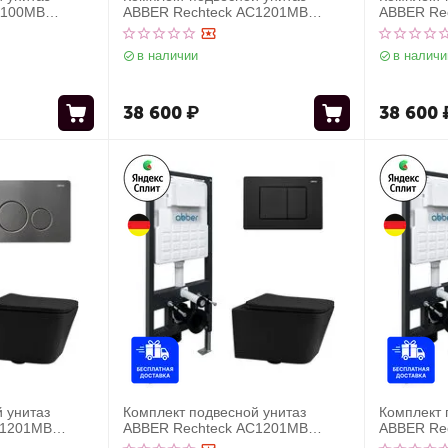
1100MB
ABBER Rechteck AC1201MB
ABBER Re
инсталляцией
черный матовый с инсталляцией
черный ма
AC0121MB
AC0105 и кнопкой AC0120 хром
AC0105 и 
в наличии
в наличи
38 600
₽
38 600
 унитаз
Комплект подвесной унитаз
Комплект 
C1201MB
ABBER Rechteck AC1201MB
ABBER Re
инсталляцией
черный матовый с инсталляцией
черный ма