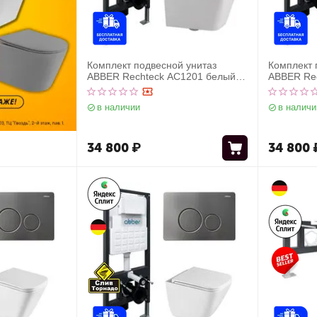
Комплект подвесной унитаз
Комплект 
ABBER Rechteck AC1201 белый с
ABBER Rec
инсталляцией AC0105 и кнопкой
инсталляц
AC0121NG оружейная сталь
AC0120RG
в наличии
в наличи
34 800
₽
34 800