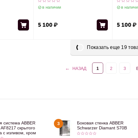
в наличии
в наличи
5 100
₽
5 100
₽
Показать еще 19 тов
НАЗАД
1
2
3
я система ABBER
Боковая стенка ABBER
3
 AF8217 скрытого
Schwarzer Diamant S70B
 с изливом, хром