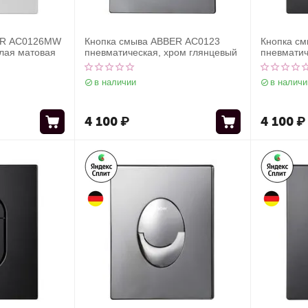
ER AC0126MW
Кнопка смыва ABBER AC0123
Кнопка с
лая матовая
пневматическая, хром глянцевый
пневматич
в наличии
в наличи
4 100
₽
4 100
₽