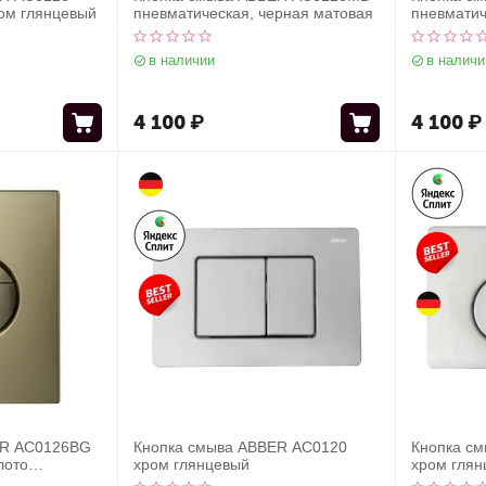
ром глянцевый
пневматическая, черная матовая
пневматич
в наличии
в наличи
4 100
₽
4 100
₽
ER AC0126BG
Кнопка смыва ABBER AC0120
Кнопка с
лото
хром глянцевый
хром глян