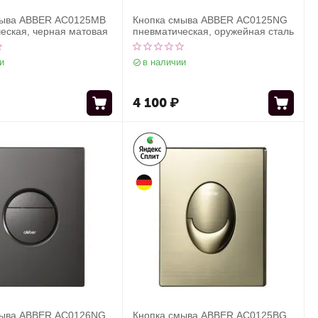
мыва ABBER AC0125MB
Кнопка смыва ABBER AC0125NG
еская, черная матовая
пневматическая, оружейная сталь
и
в наличии
4 100
₽
мыва ABBER AC0126NG
Кнопка смыва ABBER AC0125BG