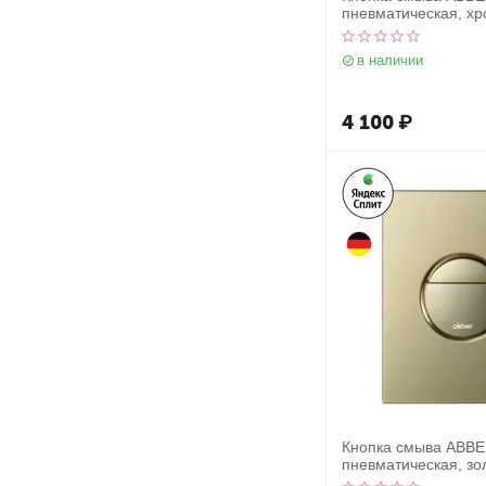
пневматическая, х
в наличии
4 100
₽
Кнопка смыва ABB
пневматическая, зо
брашированное