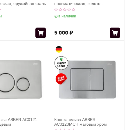
еская, оружейная сталь
пневматическая, золото
брашированное
и
в наличии
5 000
₽
мыва ABBER AC0121
Кнопка смыва ABBER
цевый
AC0120MCH матовый хром