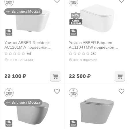
👀  Выставка Москва
Унитаз ABBER Rechteck
Унитаз ABBER Bequem
AC1201MW подвесной
AC1104TMW подвесной
белый матовый,
белый матовый,
безободковый
безободковый, смыв торнадо
нет в наличии
нет в наличии
22 100
₽
22 500
₽
👀  Выставка Москва