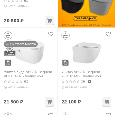
безободковый, смыв торнадо
нет в наличии
20 800
₽
👀  Выставка Москва
Унитаз-биде ABBER Bequem
Унитаз ABBER Bequem
AC1104TNS подвесной
AC1101MBE подвесной
белый, безободковый, смыв
светло-бежевый матовый,
торнадо
безободковый
нет в наличии
нет в наличии
21 300
₽
22 100
₽