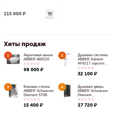
115 000
₽
Хиты продаж
Акриловая ванна
Душевая система
1
2
ABBER AB9220
ABBER Daheim
AF8217 скрытого
монтажа с
98 000
₽
изливом, хром
32 100
₽
Боковая стенка
Душевая дверь
3
4
ABBER Schwarzer
ABBER Schwarzer
Diamant S70B
Diamant
AG30100B
15 400
₽
27 720
₽