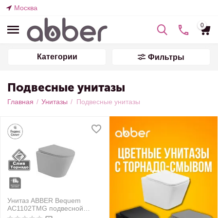
Москва
0
Категории
Фильтры
Подвесные унитазы
Главная
/
Унитазы
/
Подвесные унитазы
Унитаз ABBER Bequem
AC1102TMG подвесной
серый матовый,