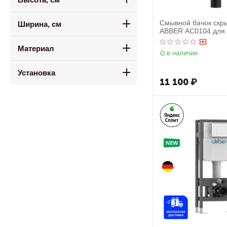
Смывной бачок скр
Ширина, см
ABBER AC0104 для 
унитаза
Материал
в наличии
Установка
11 100
₽