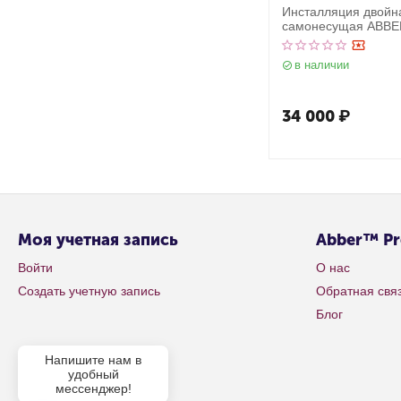
Инсталляция двойн
самонесущая ABBE
двух подвесных уни
в наличии
34 000
₽
Моя учетная запись
Abber™ P
Войти
О нас
Создать учетную запись
Обратная свя
Блог
Напишите нам в
удобный
мессенджер!