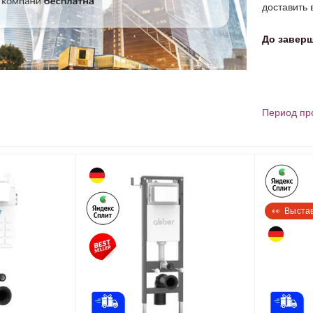
доставить 
До заверш
Период про
👀  Выста