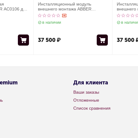
ая
Инсталляционный модуль
Инсталля
R AC0106 для
внешнего монтажа ABBER
внешнего
тазов
AC0107MB для подвесного
AC0107MW
унитаза, черный
унитаза, 
в наличии
в наличи
37 500
₽
37 500
remium
Для клиента
Ваши заказы
зь
Отложенные
Список сравнения