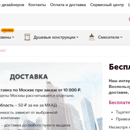
я дизайнеров
Контакты
Оплата и доставка
Сервисный центр
НОВИНКИ
овины
Душевые конструкции
Смесители
кве!
Бесп
Наш интер
Воспользу
доставке,
Бесплатн
Тщател
Привез
Несмотря н