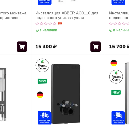
ытого монтажа
Инсталляция ABBER AC0110 для
Инсталля
приставного
подвесного унитаза узкая
подвесног
в наличии
в наличи
15 300
₽
15 700