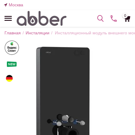
Москва
0
Главная
/
Инсталяции
/
Инсталляционный модуль внешнего мон