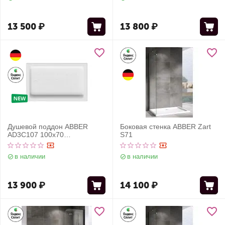
13 500
₽
13 800
₽
Душевой поддон ABBER
Боковая стенка ABBER Zart
AD3C107 100х70
S71
прямоугольный, акриловый,
белый
в наличии
в наличии
13 900
₽
14 100
₽