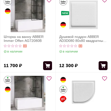
Шторка на ванну ABBER
Душевой поддон ABBER
Immer Offen AG72080B
AD3D080 80х80 квадратный,
акриловый, белый
в наличии
в наличии
11 700
₽
12 300
₽