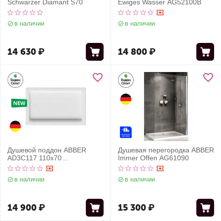
Schwarzer Diamant S70
Ewiges Wasser AG52100B
в наличии
в наличии
14 630
₽
14 800
₽
Душевой поддон ABBER
Душевая перегородка ABBER
AD3C117 110х70
Immer Offen AG61090
прямоугольный, акриловый,
белый
в наличии
в наличии
14 900
₽
15 300
₽