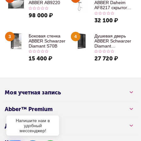
ABBER AB9220
ABBER Daheim
AF8217 скрытого
монтажа с
98 000
₽
изливом, хром
32 100
₽
Боковая стенка
Душевая дверь
3
4
ABBER Schwarzer
ABBER Schwarzer
Diamant S70B
Diamant
AG30100B
15 400
₽
27 720
₽
Моя учетная запись
Abber™ Premium
Напишите нам в
Для клиента
удобный
мессенджер!