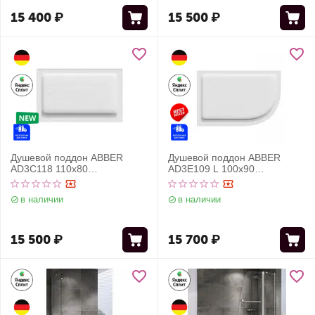
15 400
₽
15 500
₽
Душевой поддон ABBER
Душевой поддон ABBER
AD3C118 110х80
AD3E109 L 100х90
прямоугольный, акриловый,
асимметричный, акриловый,
белый
белый
в наличии
в наличии
15 500
₽
15 700
₽