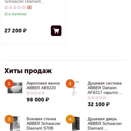
Schwarzer Diamant
AG57170M
в наличии
27 200
₽
Хиты продаж
Акриловая ванна
Душевая система
1
2
ABBER AB9220
ABBER Daheim
AF8217 скрытого
монтажа с
98 000
₽
изливом, хром
32 100
₽
Боковая стенка
Душевая дверь
3
4
ABBER Schwarzer
ABBER Schwarzer
Diamant S70B
Diamant