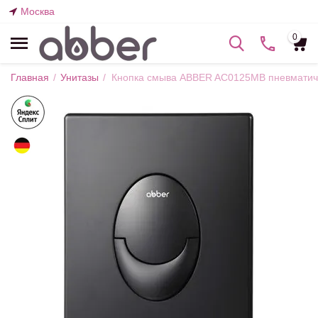
Москва
0
Главная
/
Унитазы
/
Кнопка смыва ABBER AC0125MB пневматиче