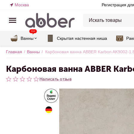
Москва
Регистрация дл
TOP
Ванны
Скрытая настенная ниша
Рак
Главная
/
Ванны
/
Карбоновая ванна ABBER Karbon AK9002-1.
Карбоновая ванна ABBER Karb
Написать отзыв