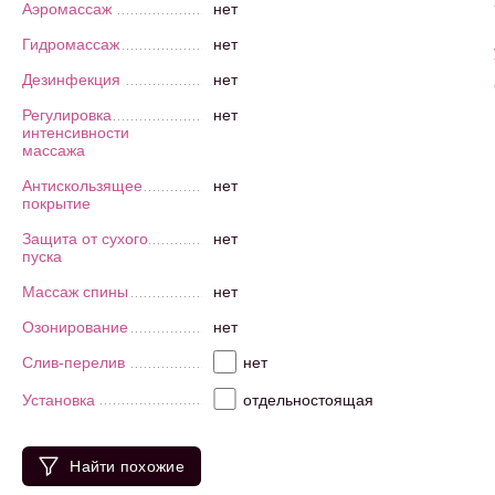
Аэромассаж
нет
Гидромассаж
нет
Дезинфекция
нет
Регулировка
нет
интенсивности
массажа
Антискользящее
нет
покрытие
Защита от сухого
нет
пуска
Массаж спины
нет
Озонирование
нет
Слив-перелив
нет
Установка
отдельностоящая
Найти похожие