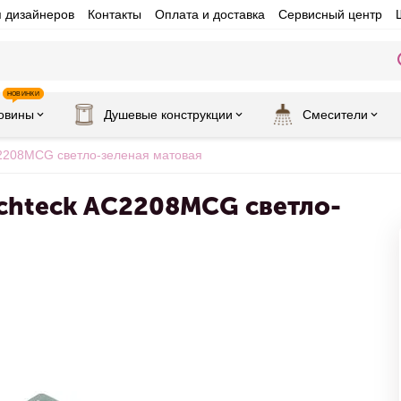
я дизайнеров
Контакты
Оплата и доставка
Сервисный центр
НОВИНКИ
овины
Душевые конструкции
Смесители
2208MCG светло-зеленая матовая
echteck AC2208MCG светло-