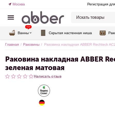
Москва
Регистрация дл
TOP
Ванны
Скрытая настенная ниша
Рак
Главная
/
Раковины
/
Раковина накладная ABBER Rechteck AC
Раковина накладная ABBER R
зеленая матовая
Написать отзыв