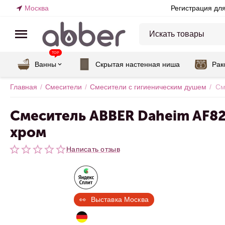
Москва
Регистрация дл
TOP
Ванны
Скрытая настенная ниша
Рак
Главная
/
Смесители
/
Смесители с гигиеническим душем
/
См
Смеситель ABBER Daheim AF82
хром
Написать отзыв
👀  Выставка Москва