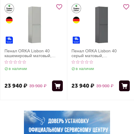
ал ORKA Lisbon 40
Пенал ORKA Lisbon 40
Пен
емировый матовый,
серый матовый,
каш
версальный
универсальный
уни
 наличии
в наличии
в
 940
₽
23 940
₽
31
39 900
₽
39 900
₽