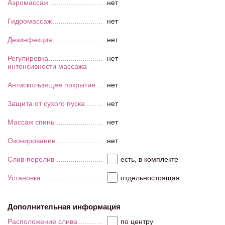
Аэромассаж
нет
Гидромассаж
нет
Дезинфекция
нет
Регулировка
нет
интенсивности массажа
Антискользящее покрытие
нет
Защита от сухого пуска
нет
Массаж спины
нет
Озонирование
нет
Слив-перелив
есть, в комплекте
Установка
отдельностоящая
Дополнительная информация
Расположение слива
по центру