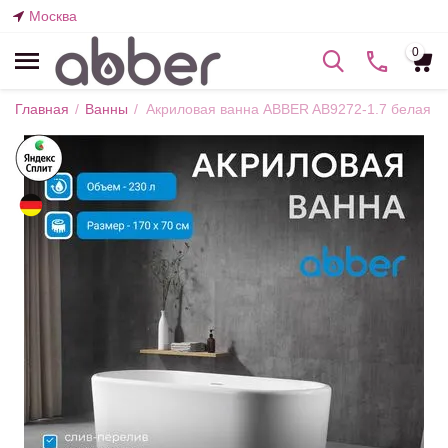
Москва
0
Главная
/
Ванны
/
Акриловая ванна ABBER AB9272-1.7 белая