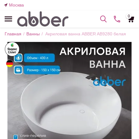
Москва
0
Главная
/
Ванны
/
Акриловая ванна ABBER AB9280 белая