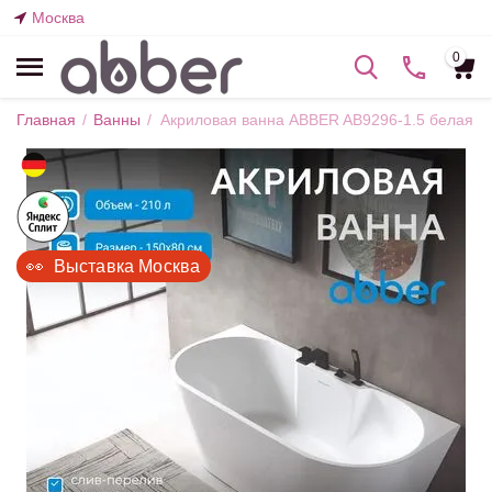
Москва
0
Главная
/
Ванны
/
Акриловая ванна ABBER AB9296-1.5 белая
👀  Выставка Москва