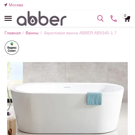
Москва
0
Главная
/
Ванны
/
Акриловая ванна ABBER AB9345-1.7