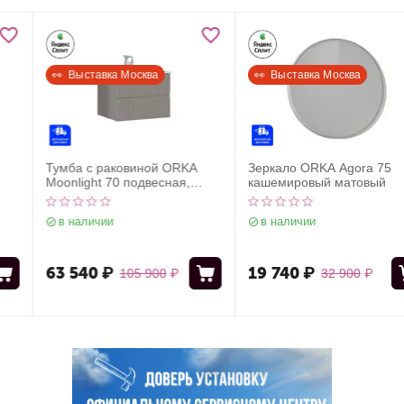
👀  Выставка Москва
👀  Выставка Москва
Тумба с раковиной ORKA
Зеркало ORKA Agora 75
Moonlight 70 подвесная,
кашемировый матовый
бежевый матовый
в наличии
в наличии
63 540
₽
19 740
₽
105 900
₽
32 900
₽