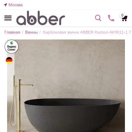
Москва
0
Главная
/
Ванны
/
Карбоновая ванна ABBER Karbon AK9011-1.7