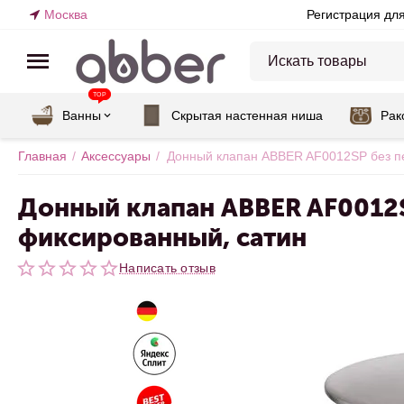
Москва
Регистрация дл
TOP
Ванны
Скрытая настенная ниша
Рак
Главная
/
Аксессуары
/
Донный клапан ABBER AF0012SP без п
Донный клапан ABBER AF0012S
фиксированный, сатин
Написать отзыв