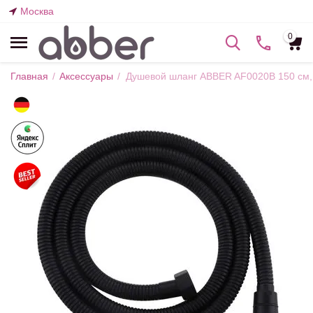
Москва
0
Главная
/
Аксессуары
/
Душевой шланг ABBER AF0020B 150 см,