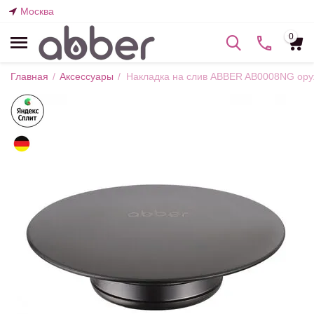
Москва
0
Главная
/
Аксессуары
/
Накладка на слив ABBER AB0008NG ору