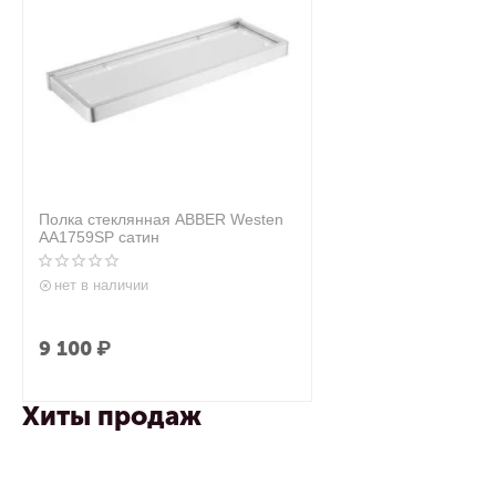
Полка стеклянная ABBER Westen
AA1759SP сатин
нет в наличии
9 100
₽
Хиты продаж