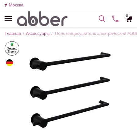
Москва
0
Главная
/
Аксессуары
/
Полотенцесушитель электрический AB