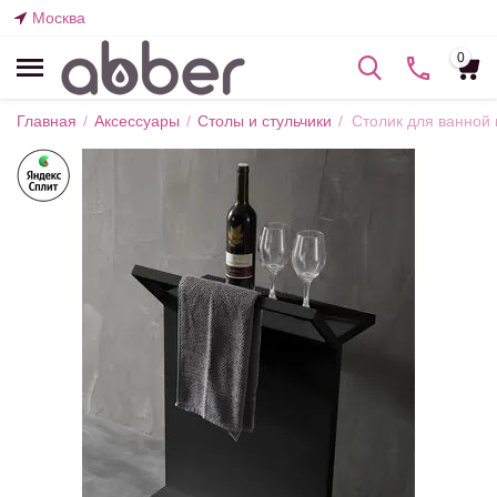
Москва
0
Главная
/
Аксессуары
/
Столы и стульчики
/
Столик для ванной