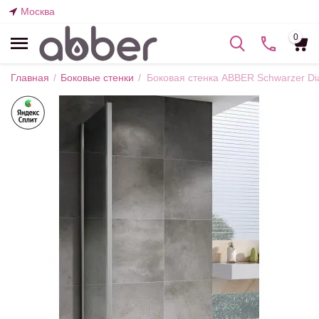
Москва
0
Главная
/
Боковые стенки
/
Боковая стенка ABBER Schwarzer Di