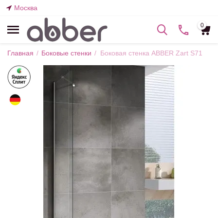
Москва
0
Главная
/
Боковые стенки
/
Боковая стенка ABBER Zart S71