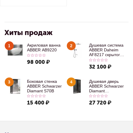
Хиты продаж
Акриловая ванна
Душевая система
1
2
ABBER AB9220
ABBER Daheim
AF8217 скрытого
монтажа с
98 000
₽
изливом, хром
32 100
₽
Боковая стенка
Душевая дверь
3
4
ABBER Schwarzer
ABBER Schwarzer
Diamant S70B
Diamant
AG30100B
15 400
₽
27 720
₽