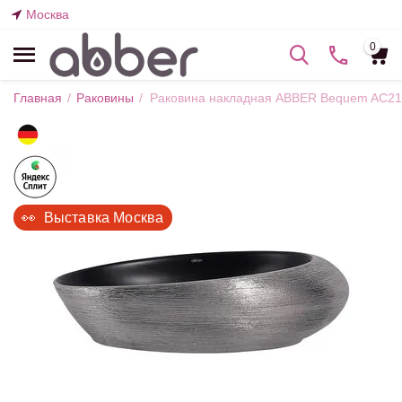
Москва
0
Главная
/
Раковины
/
Раковина накладная ABBER Bequem AC21
👀  Выставка Москва