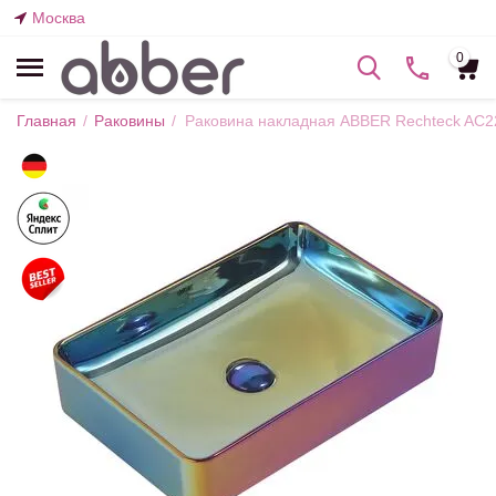
Москва
0
Главная
/
Раковины
/
Раковина накладная ABBER Rechteck AC